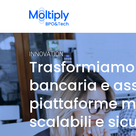
INNOVATION
Trasformiamo l
bancaria e as
piattaforme mo
scalabili e sic