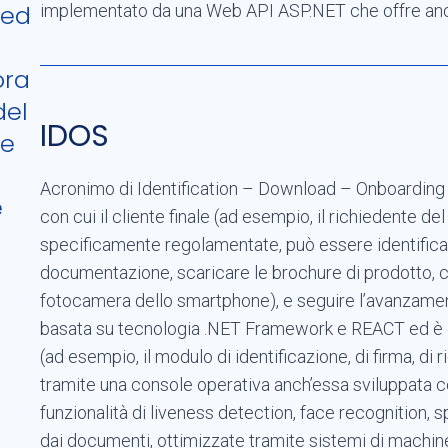
 ed
implementato da una Web API ASP.NET che offre an
ora
del
IDOS
he
Acronimo di Identification – Download – Onboarding –
e
con cui il cliente finale (ad esempio, il richiedente 
specificamente regolamentate, può essere identificat
documentazione, scaricare le brochure di prodotto, 
fotocamera dello smartphone), e seguire l’avanzament
basata su tecnologia .NET Framework e REACT ed è 
(ad esempio, il modulo di identificazione, di firma, d
tramite una console operativa anch’essa sviluppata c
funzionalità di liveness detection, face recognition, 
dai documenti, ottimizzate tramite sistemi di machin