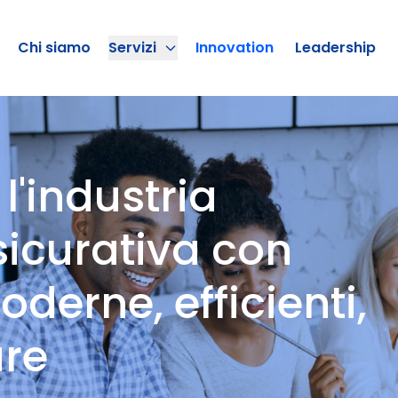
Chi siamo
Servizi
Innovation
Leadership
'industria
sicurativa con
derne, efficienti,
ure